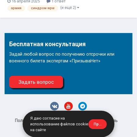
16 апреля 2025
1 ответ
новый весенний призыв, меня заново отправили к кардиологу,
(и ещё 2)
армия
синдром wpw
который мне написал синдром преждевременного возбуждения,
феномен wp...
Бесплатная консультация
Задай любой вопрос по получению отсрочки или
военного билета экспертам «ПризываНет»
Задать вопрос
Я даю согласие на
Политика конфиденциальности
Обратная связь
Принять
использование файлов cookie
site@prizyvanet.ru
на сайте
Powered by Invision Community