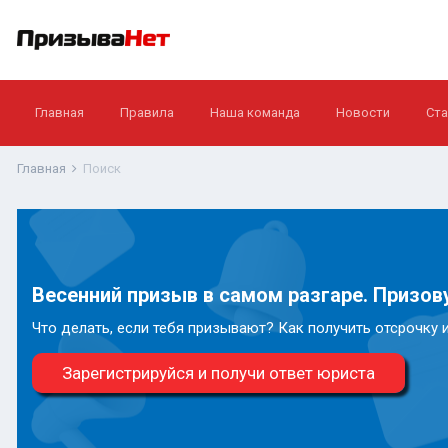
Главная
Правила
Наша команда
Новости
Ста
Главная
Поиск
Весенний призыв в самом разгаре. Призову
Что делать, если тебя призывают? Как получить отсрочку 
Зарегистрируйся и получи ответ юриста