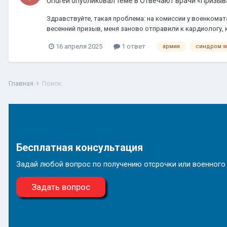
Undreй
опубликовал теме в
Отвечают врачи «Призыв
Здравствуйте, такая проблема: на комиссии у военкома
весенний призыв, меня заново отправили к кардиологу,
16 апреля 2025
1 ответ
армия
синдром 
Главная
Поиск
Бесплатная консультация
Задай любой вопрос по получению отсрочки или военного
Задать вопрос