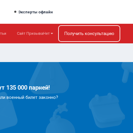
Эксперты офлайн
Получить консультацию
тьи
Сайт ПризываНет
т 135 000 парней!
или военный билет законно?