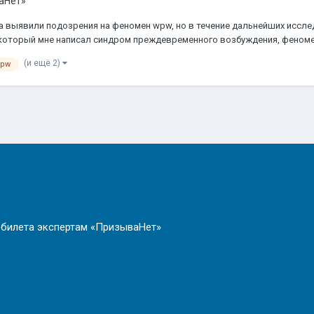
аНет»
та выявили подозрения на феномен wpw, но в течение дальнейших иссле
 который мне написал синдром преждевременного возбуждения, феномен
(и ещё 2)
wpw
 билета экспертам «ПризываНет»