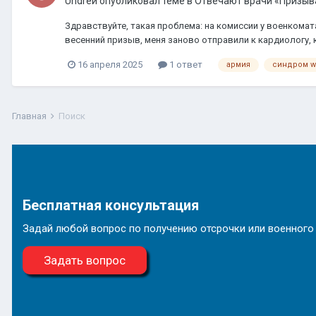
Undreй
опубликовал теме в
Отвечают врачи «Призыв
Здравствуйте, такая проблема: на комиссии у военкома
весенний призыв, меня заново отправили к кардиологу,
16 апреля 2025
1 ответ
армия
синдром 
Главная
Поиск
Бесплатная консультация
Задай любой вопрос по получению отсрочки или военного
Задать вопрос