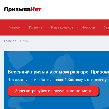
Главная
Правила
Наша команда
Новости
Ста
Главная
Поиск
Весенний призыв в самом разгаре. Призову
Что делать, если тебя призывают? Как получить отсрочку 
Зарегистрируйся и получи ответ юриста