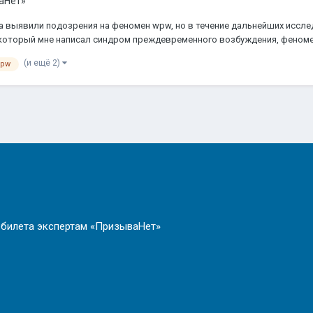
аНет»
та выявили подозрения на феномен wpw, но в течение дальнейших иссле
 который мне написал синдром преждевременного возбуждения, феномен
(и ещё 2)
wpw
 билета экспертам «ПризываНет»