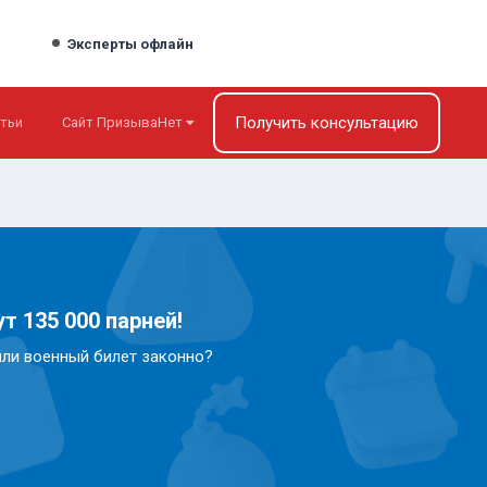
Эксперты офлайн
Получить консультацию
тьи
Сайт ПризываНет
т 135 000 парней!
или военный билет законно?