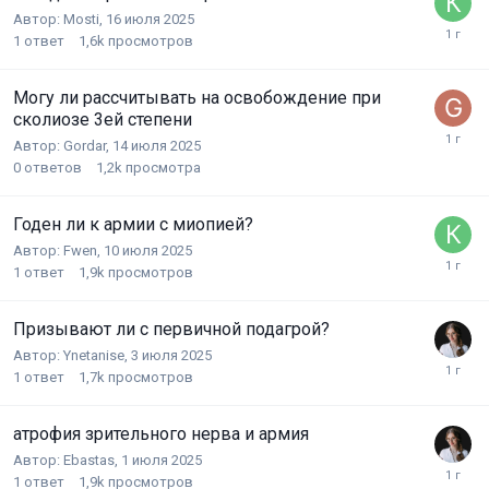
Автор:
Mosti
,
16 июля 2025
1
ответ
1,6k
просмотров
Могу ли рассчитывать на освобождение при
сколиозе 3ей степени
Автор:
Gordar
,
14 июля 2025
0
ответов
1,2k
просмотра
Годен ли к армии с миопией?
Автор:
Fwen
,
10 июля 2025
1
ответ
1,9k
просмотров
Призывают ли с первичной подагрой?
Автор:
Ynetanise
,
3 июля 2025
1
ответ
1,7k
просмотров
атрофия зрительного нерва и армия
Автор:
Ebastas
,
1 июля 2025
1
ответ
1,9k
просмотров