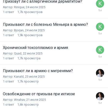
Призовут ли с аллергическим дерматитом?
Автор:
Rinique
,
24 июля 2025
1
ответ
1,7k
просмотров
Призывают ли с болезнью Меньера в армию?
Автор:
Bjorjan
,
24 июля 2025
1
ответ
1,9k
просмотров
Хронический токсоплазмоз и армия
Автор:
Quad
,
22 июля 2025
1
ответ
1,7k
просмотра
Призывают ли в армию с мигренями?
Автор:
Kanald
,
23 июля 2025
1
ответ
1,7k
просмотр
Освобождение от призыва при ихтиозе
Автор:
Wnahav
,
21 июля 2025
1
ответ
1,6k
просмотр