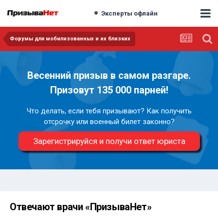
Эксперты офлайн
Форумы для мобилизованных и их близких
Весенний призыв в самом разгаре.
Призовут 135 000 парней!
Что делать, если тебя призывают? Как получить
отсрочку или военный билет законно?
Зарегистрируйся и получи ответ юриста
Отвечают врачи «ПризываНет»