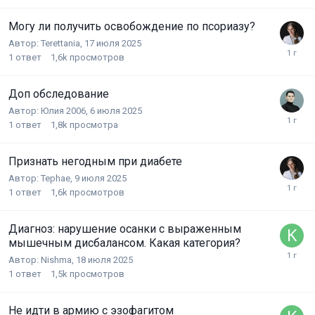
Могу ли получить освобождение по псориазу?
Автор:
Terettania
,
17 июля 2025
1
ответ
1,6k
просмотров
Доп обследование
Автор:
Юлия 2006
,
6 июля 2025
1
ответ
1,8k
просмотра
Признать негодным при диабете
Автор:
Tephae
,
9 июля 2025
1
ответ
1,6k
просмотров
Диагноз: нарушение осанки с выраженным
мышечным дисбалансом. Какая категория?
Автор:
Nishma
,
18 июля 2025
1
ответ
1,5k
просмотров
Не идти в армию с эзофагитом