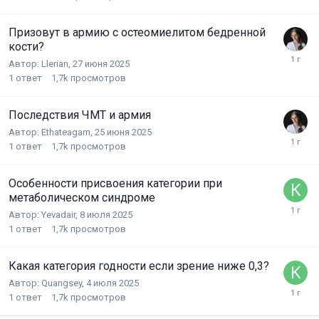
Призовут в армию с остеомиелитом бедренной
кости?
Автор:
Llerian
,
27 июня 2025
1
ответ
1,7k
просмотров
Последствия ЧМТ и армия
Автор:
Ethateagam
,
25 июня 2025
1
ответ
1,7k
просмотров
Особенности присвоения категории при
метаболическом синдроме
Автор:
Yevadair
,
8 июля 2025
1
ответ
1,7k
просмотров
Какая категория годности если зрение ниже 0,3?
Автор:
Quangsey
,
4 июля 2025
1
ответ
1,7k
просмотров