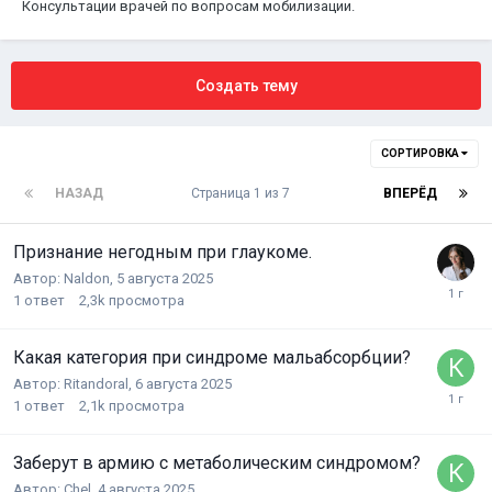
Консультации врачей по вопросам мобилизации.
Создать тему
СОРТИРОВКА
НАЗАД
Страница 1 из 7
ВПЕРЁД
Признание негодным при глаукоме.
Автор:
Naldon
,
5 августа 2025
1
ответ
2,3k
просмотра
Какая категория при синдроме мальабсорбции?
Автор:
Ritandoral
,
6 августа 2025
1
ответ
2,1k
просмотра
Заберут в армию с метаболическим синдромом?
Автор:
Chel
,
4 августа 2025