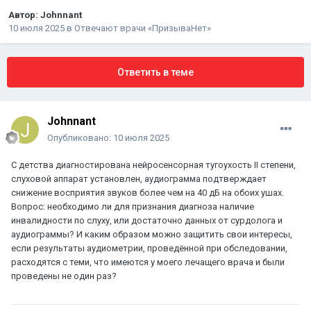
Автор:
Johnnant
10 июля 2025
в
Отвечают врачи «ПризываНет»
Ответить в теме
Johnnant
Опубликовано:
10 июля 2025
С детства диагностирована нейросенсорная тугоухость II степени,
слуховой аппарат установлен, аудиограмма подтверждает
снижение восприятия звуков более чем на 40 дБ на обоих ушах.
Вопрос: необходимо ли для признания диагноза наличие
инвалидности по слуху, или достаточно данных от сурдолога и
аудиограммы? И каким образом можно защитить свои интересы,
если результаты аудиометрии, проведённой при обследовании,
расходятся с теми, что имеются у моего лечащего врача и были
проведены не один раз?