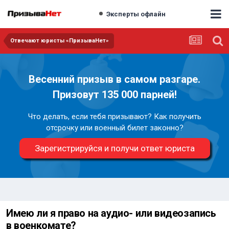
Эксперты офлайн
Отвечают юристы «ПризываНет»
Весенний призыв в самом разгаре.
Призовут 135 000 парней!
Что делать, если тебя призывают? Как получить
отсрочку или военный билет законно?
Зарегистрируйся и получи ответ юриста
Имею ли я право на аудио- или видеозапись
в военкомате?