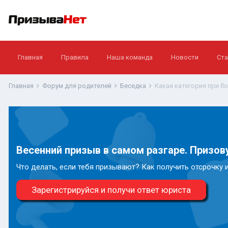
Главная
Правила
Наша команда
Новости
Ста
Главная
Форум для родителей
Беседка
Какая категория при б
Весенний призыв в самом разгаре. Призову
Что делать, если тебя призывают? Как получить отсрочку 
Зарегистрируйся и получи ответ юриста