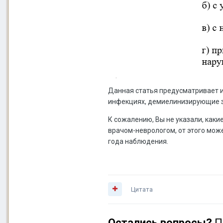
Данная статья предусматривает и
инфекциях, демиелинизирующие з
К сожалению, Вы не указали, как
врачом-неврологом, от этого може
года наблюдения.
Цитата
Остались вопросы?
П