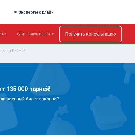
Эксперты офлайн
Получить консультацию
тьи
Сайт ПризываНет
олезни Лайма?
т 135 000 парней!
или военный билет законно?