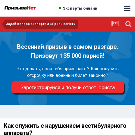
Эксперты онлайн
Задай вопрос экспертам «ПризываНет»
Весенний призыв в самом разгаре.
Призовут 135 000 парней!
Что делать, если тебя призывают? Как получить
отсрочку или военный билет законно?
Зарегистрируйся и получи ответ юриста
Как служить с нарушением вестибулярного
аппарата?