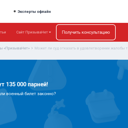
Эксперты офлайн
Получить консультацию
тьи
Сайт ПризываНет
ты «ПризываНет»
т 135 000 парней!
или военный билет законно?