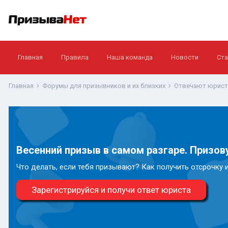
Главная
Правила
Наша команда
Новости
Ста
Главная
Форумы для призывников и их близких
Отвечают юрис
Весенний призыв в самом разгаре. Призову
Что делать, если тебя призывают? Как получить отсрочку 
Зарегистрируйся и получи ответ юриста