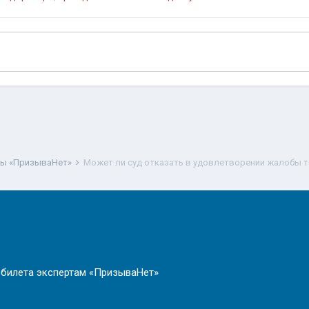
ты «ПризываНет»
 билета экспертам «ПризываНет»