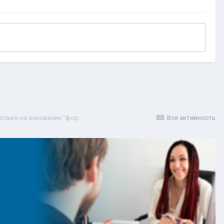
Может ли суд отказать в удовлетворении жалобы только на основании "формальной явки" в комиссию?
Вся активность