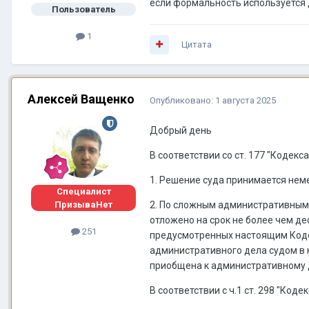
если формальность используется 
Пользователь
1
Цитата
Алексей Ващенко
Опубликовано:
1 августа 2025
Добрый день
В соответствии со ст. 177 "Кодек
1. Решение суда принимается нем
Специалист
2. По сложным административным
ПризываНет
отложено на срок не более чем де
251
предусмотренных настоящим Коде
административного дела судом в 
приобщена к административному 
В соответствии с ч.1 ст. 298 "Ко