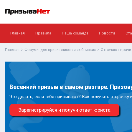
Главная
Правила
Наша команда
Новости
Ста
Главная
Форумы для призывников и их близких
Отвечают врачи
Весенний призыв в самом разгаре. Призову
Что делать, если тебя призывают? Как получить отсрочку 
Зарегистрируйся и получи ответ юриста