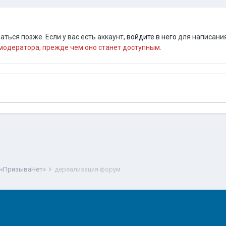
ться позже. Если у вас есть аккаунт,
войдите в него
для написания
одератора, прежде чем оно станет доступным.
 «ПризываНет»
дереализация форум