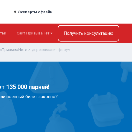
Эксперты офлайн
Получить консультацию
тьи
Сайт ПризываНет
 «ПризываНет»
дереализация форум
т 135 000 парней!
или военный билет законно?