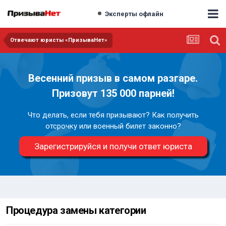
Эксперты офлайн
Отвечают юристы «ПризываНет»
Весенний призыв в самом разгаре.
Призовут 135 000 парней!
Что делать, если тебя призывают? Как получить
отсрочку или военный билет законно?
Зарегистрируйся и получи ответ юриста
Процедура замены категории