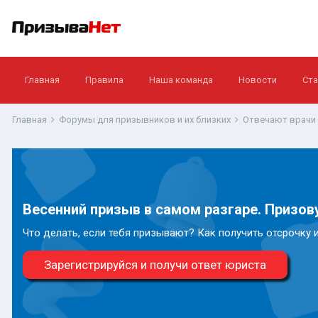
Главная
Правила
Наша команда
Новости
Ста
Главная
Форумы для призывников и их близких
Отвечают врачи
Весенний призыв в самом разгаре. Призову
Что делать, если тебя призывают? Как получить отсрочку 
Зарегистрируйся и получи ответ юриста