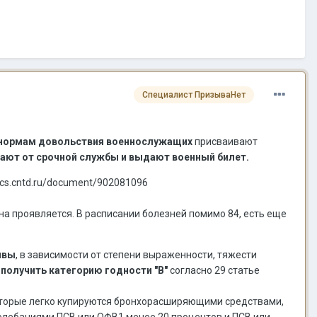
Специалист ПризываНет
 нормам довольствия военнослужащих
присваивают
ают от срочной службы и выдают военный билет.
cs.cntd.ru/document/902081096
она проявляется. В расписании болезней помимо 84, есть еще
ивы
, в зависимости от степени выраженности, тяжести
получить категорию годности "В"
согласно 29 статье
оторые легко купируются бронхорасширяющими средствами,
колебаниями ПСВ или ОФВ1 менее 20 процентов и ПСВ или