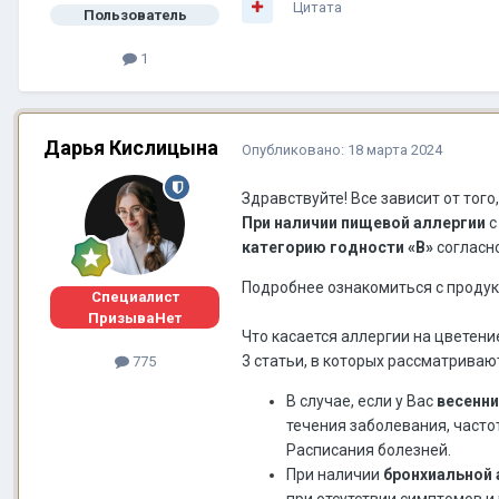
Цитата
Пользователь
1
Дарья Кислицына
Опубликовано:
18 марта 2024
Здравствуйте! Все зависит от того
При наличии пищевой аллергии
с
категорию годности «В»
согласно
Подробнее ознакомиться с продук
Специалист
ПризываНет
Что касается аллергии на цветени
3 статьи, в которых рассматрива
775
В случае, если у Вас
весенни
течения заболевания, част
Расписания болезней.
При наличии
бронхиальной
при отсутствии симптомов и