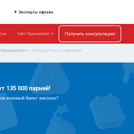
Эксперты офлайн
Получить консультацию
тьи
Сайт ПризываНет
 «ПризываНет»
Призовут ли с аллергиями
т 135 000 парней!
или военный билет законно?