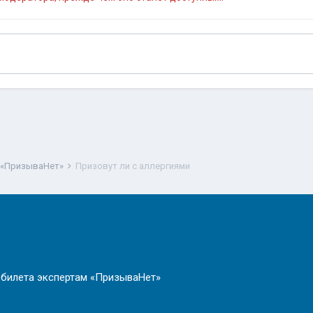
 «ПризываНет»
Призовут ли с аллергиями
 билета экспертам «ПризываНет»