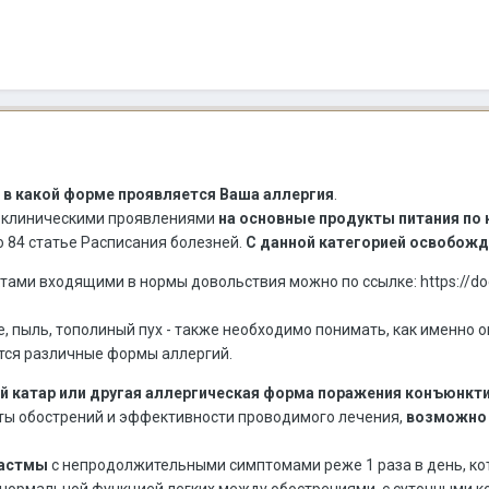
,
в какой форме проявляется Ваша аллергия
.
 клиническими проявлениями
на основные продукты питания по
 84 статье Расписания болезней.
С данной категорией освобожд
тами входящими в нормы довольствия можно по ссылке: https://do
е, пыль, тополиный пух - также необходимо понимать, как именно 
ются различные формы аллергий.
й катар или другая аллергическая форма поражения конъюнкт
оты обострений и эффективности проводимого лечения,
возможно 
 астмы
с непродолжительными симптомами реже 1 раза в день, к
 нормальной функцией легких между обострениями, с суточными 