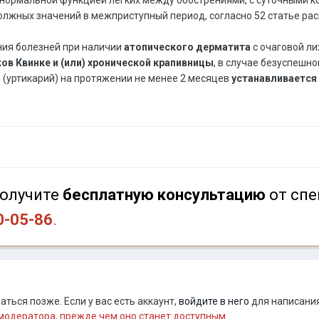
олжных значений в межприступный период, согласно 52 статье ра
ния болезней при наличии
атопического дерматита
с очаговой ли
в Квинке и (или) хронической крапивницы
, в случае безуспешн
(уртикарий) на протяжении не менее 2 месяцев
устанавливается 
олучите
бесплатную консультацию
от спе
0-05-86
.
ться позже. Если у вас есть аккаунт,
войдите в него
для написания
одератора, прежде чем оно станет доступным.