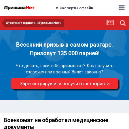
Эксперты офлайн
Отвечают юристы «ПризываНет»
Весенний призыв в самом разгаре.
Призовут 135 000 парней!
Что делать, если тебя призывают? Как получить
отсрочку или военный билет законно?
Зарегистрируйся и получи ответ юриста
Военкомат не обработал медицинские
документы