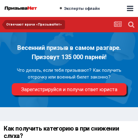
Эксперты офлайн
Отвечают врачи «ПризываНет»
Весенний призыв в самом разгаре.
Призовут 135 000 парней!
Что делать, если тебя призывают? Как получить
отсрочку или военный билет законно?
Зарегистрируйся и получи ответ юриста
Как получить категорию в при снижении
слуха?