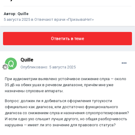
Автор:
Quille
5 августа 2025
в
Отвечают врачи «ПризываНет»
Ответить в теме
Quille
Опубликовано:
5 августа 2025
При аудиометрии выявлено устойчивое снижение слуха — около
35 дБ на обеих ушах в речевом диапазоне, причём мне уже
назначены слуховые аппараты.
Вопрос: должен ли я добиваться оформления тугоухости
официально как диагноза, или достаточно функционального
диагноза со снижением слуха и назначения слухопротезирования?
И если одно ухо слышит лучше другого, но общая разборчивость
нарушена — имеет ли это значение для правового статуса?