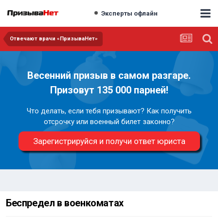
Эксперты офлайн
Отвечают врачи «ПризываНет»
Весенний призыв в самом разгаре.
Призовут 135 000 парней!
Что делать, если тебя призывают? Как получить
отсрочку или военный билет законно?
Зарегистрируйся и получи ответ юриста
Беспредел в военкоматах