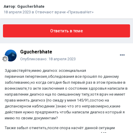
Автор:
Ggucherbhate
18 апреля 2023
в
Отвечают врачи «ПризываНет»
Ответить в теме
Ggucherbhate
Опубликовано:
18 апреля 2023
Здравствуйте,имею диагноз: эссенциальная
первичная гипертензия,обследования все прошёл по данному
заболеванию,но когда сегодня был первый раз в этом призыве в
военкомате,то акте заключения о состоянии здоровья написали в
направлении диагноз нца по смешанному типу,хотя врач не имеет
права менять диагноз (по смаду у меня 145/91,состою на
диспансерном наблюдении )знаю что это неправомерно,какие
действия нужно предпринять чтобы написали диагноз который я
имею по своим документам?
Также забыл отметить,после спора насчёт данной ситуации