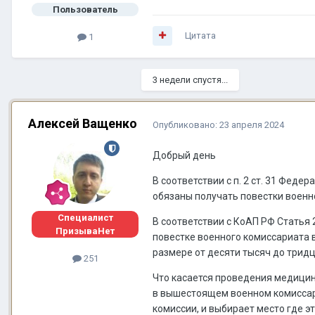
Пользователь
Цитата
1
3 недели спустя...
Алексей Ващенко
Опубликовано:
23 апреля 2024
Добрый день
В соответствии с п. 2 ст. 31 Фед
обязаны получать повестки военн
Специалист
В соответствии с КоАП РФ Статья
ПризываНет
повестке военного комиссариата 
размере от десяти тысяч до тридц
251
Что касается проведения медицин
в вышестоящем военном комиссари
комиссии, и выбирает место где э