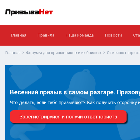
Главная
Правила
Наша команда
Новости
Ста
Главная
Форумы для призывников и их близких
Отвечают юрис
Весенний призыв в самом разгаре. Призову
Что делать, если тебя призывают? Как получить отсрочку 
Зарегистрируйся и получи ответ юриста