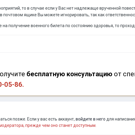
роприятий, то в случае если у Вас нет надлежаще врученной повест
 почтовом ящике Вы можете игнорировать, так как ответственност
е на получение военного билета по состоянию здоровья, то прохо
олучите
бесплатную консультацию
от
спе
0-05-86.
ться позже. Если у вас есть аккаунт,
войдите в него
для написания
одератора, прежде чем оно станет доступным.