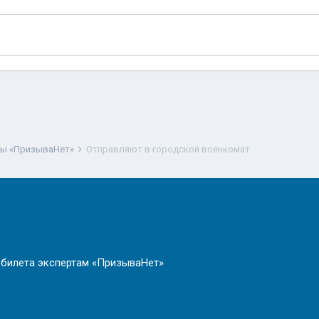
ты «ПризываНет»
Отправляют в городской военкомат
 билета экспертам «ПризываНет»