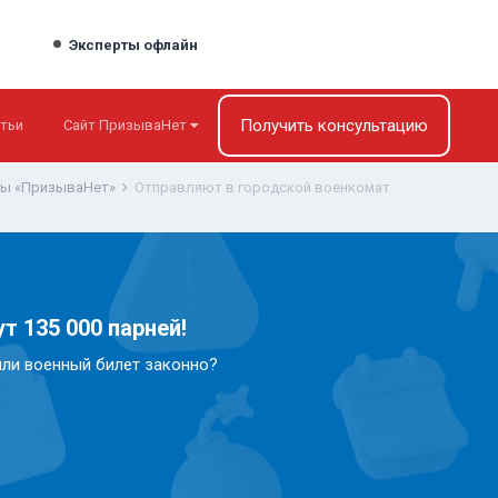
Эксперты офлайн
Получить консультацию
тьи
Сайт ПризываНет
ты «ПризываНет»
Отправляют в городской военкомат
т 135 000 парней!
или военный билет законно?