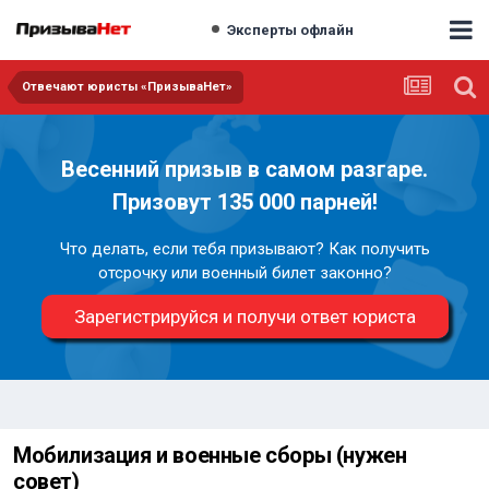
Эксперты офлайн
Отвечают юристы «ПризываНет»
Весенний призыв в самом разгаре.
Призовут 135 000 парней!
Что делать, если тебя призывают? Как получить
отсрочку или военный билет законно?
Зарегистрируйся и получи ответ юриста
Мобилизация и военные сборы (нужен
совет)