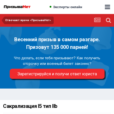
Эксперты онлайн
Отвечают врачи «ПризываНет»
Весенний призыв в самом разгаре.
Призовут 135 000 парней!
Что делать, если тебя призывают? Как получить
отсрочку или военный билет законно?
Зарегистрируйся и получи ответ юриста
Сакрализация l5 тип llb