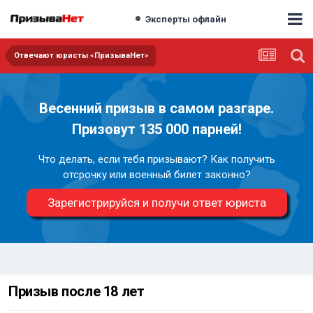
Эксперты офлайн
Отвечают юристы «ПризываНет»
Весенний призыв в самом разгаре.
Призовут 135 000 парней!
Что делать, если тебя призывают? Как получить
отсрочку или военный билет законно?
Зарегистрируйся и получи ответ юриста
Призыв после 18 лет