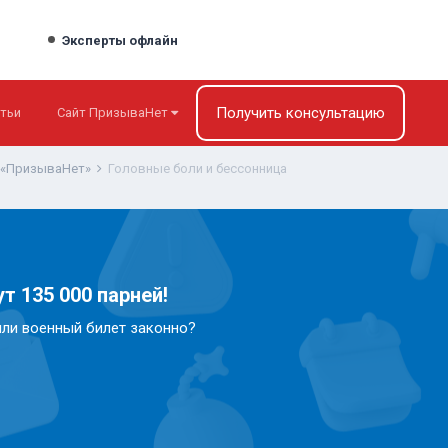
Эксперты офлайн
Получить консультацию
тьи
Сайт ПризываНет
 «ПризываНет»
Головные боли и бессонница
т 135 000 парней!
или военный билет законно?