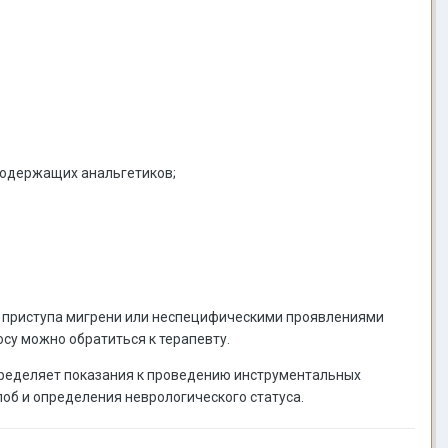
содержащих анальгетиков;
я приступа мигрени или неспецифическими проявлениями
осу можно обратиться к терапевту.
пределяет показания к проведению инструментальных
лоб и определения неврологического статуса.