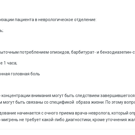
изации пациента в неврологическое отделение:
ь;
збыточным потреблением опиоидов, барбитурат- и бензодиазепин-
е 1 часа;
анная головная боль
ие концентрации внимания могут быть следствием завершившегос
ом могут быть связаны со спецификой образа жизни. По этому вопр
дование начинается с очного приема врача-невролога, который о
 мигрень не требует какой-либо диагностики, кроме уточнения жа