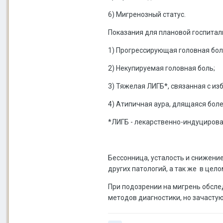
6) Мигренозный статус.
Показания для плановой госпитал
1) Прогрессирующая головная бол
2) Некупируемая головная боль;
3) Тяжелая ЛИГБ*, связанная с и
4) Атипичная аура, длящаяся боле
*ЛИГБ - лекарственно-индуциров
Бессонница, усталость и снижен
других патологий, а так же в цел
При подозрении на мигрень обсле
методов диагностики, но зачастую