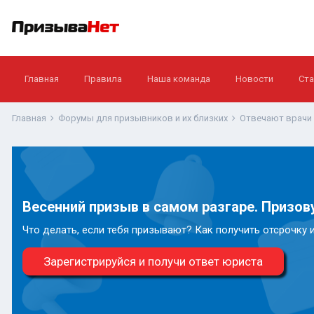
Главная
Правила
Наша команда
Новости
Ста
Главная
Форумы для призывников и их близких
Отвечают врачи
Весенний призыв в самом разгаре. Призову
Что делать, если тебя призывают? Как получить отсрочку 
Зарегистрируйся и получи ответ юриста