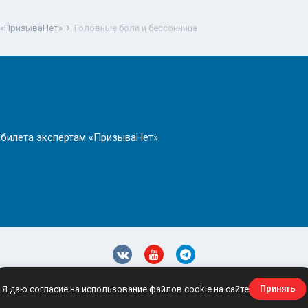
 «ПризываНет»
Головные боли и бессонница
 билета экспертам «ПризываНет»
олитика конфиденциальности
Обратная связь
site@prizyvanet.
Принять
Я даю согласие на использование файлов cookie на сайте
Powered by Invision Community