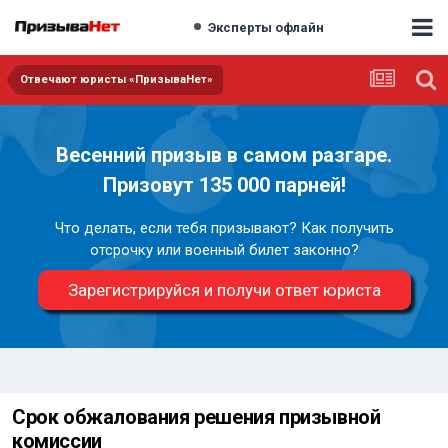
Эксперты офлайн
Отвечают юристы «ПризываНет»
Весенний призыв в самом разгаре.
Призовут 135 000 парней!
Что делать, если тебя призывают? Как получить
отсрочку или военный билет законно?
Зарегистрируйся и получи ответ юриста
Срок обжалования решения призывной
комиссии