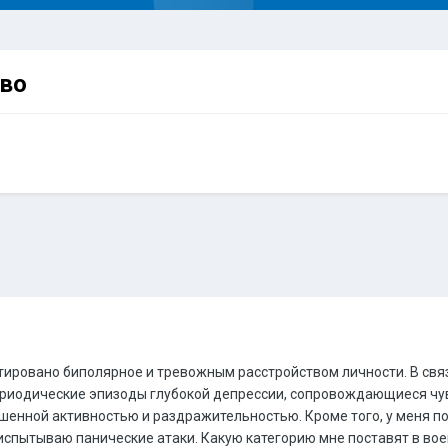
тво
тировано биполярное и тревожным расстройством личности. В свя
ериодические эпизоды глубокой депрессии, сопровождающиеся чувс
енной активностью и раздражительностью. Кроме того, у меня пос
я испытываю панические атаки. Какую категорию мне поставят в в