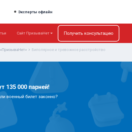
Эксперты офлайн
Получить консультацию
тьи
Сайт ПризываНет
 «ПризываНет»
Биполярное и тревожное расстройство
т 135 000 парней!
или военный билет законно?