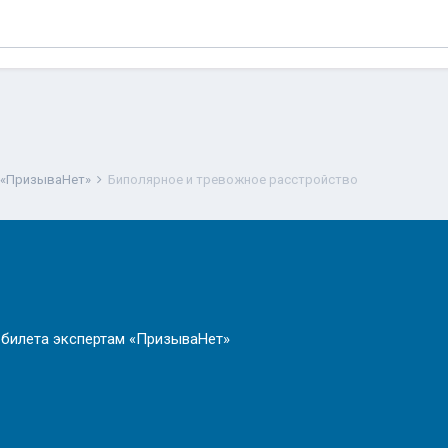
 «ПризываНет»
Биполярное и тревожное расстройство
 билета экспертам «ПризываНет»