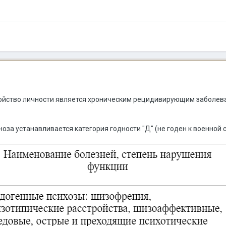
ойство личности является хроническим рецидивирующим заболева
за устанавливается категория годности "Д" (не годен к военной 