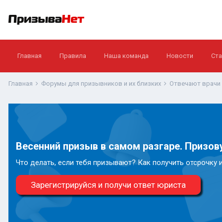
Главная
Правила
Наша команда
Новости
Ста
Главная
Форумы для призывников и их близких
Отвечают врачи
Весенний призыв в самом разгаре. Призову
Что делать, если тебя призывают? Как получить отсрочку 
Зарегистрируйся и получи ответ юриста