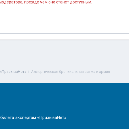
одератора, прежде чем оно станет доступным.
 «ПризываНет»
Аллергическая бронхиальная астма и армия
 билета экспертам «ПризываНет»