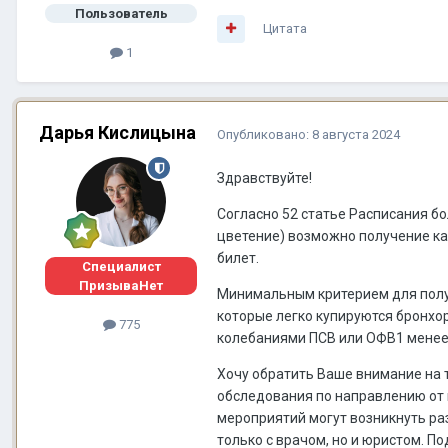
Пользователь
Цитата
1
Дарья Кислицына
Опубликовано:
8 августа 2024
Здравствуйте!
Согласно 52 статье Расписания б
цветение) возможно получение кат
билет.
Специалист
ПризываНет
Минимальным критерием для получ
которые легко купируются бронхо
775
колебаниями ПСВ или ОФВ1 менее 
Хочу обратить Ваше внимание на 
обследования по направлению от 
мероприятий могут возникнуть ра
только с врачом, но и юристом. П