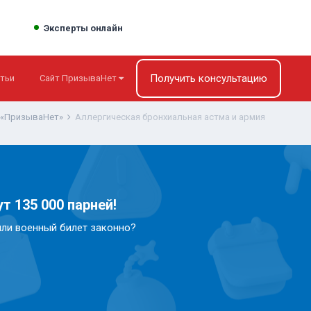
Эксперты онлайн
Получить консультацию
тьи
Сайт ПризываНет
 «ПризываНет»
Аллергическая бронхиальная астма и армия
т 135 000 парней!
или военный билет законно?