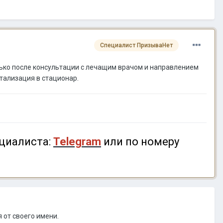
Специалист ПризываНет
лько после консультации с лечащим врачом и направлением
итализация в стационар.
циалиста:
Telegram
или по номеру
 от своего имени.