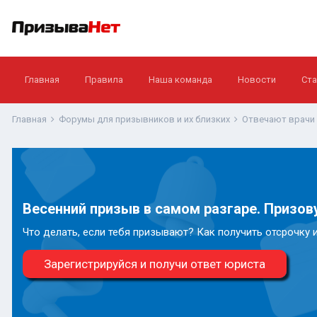
Главная
Правила
Наша команда
Новости
Ста
Главная
Форумы для призывников и их близких
Отвечают врачи
Весенний призыв в самом разгаре. Призову
Что делать, если тебя призывают? Как получить отсрочку 
Зарегистрируйся и получи ответ юриста