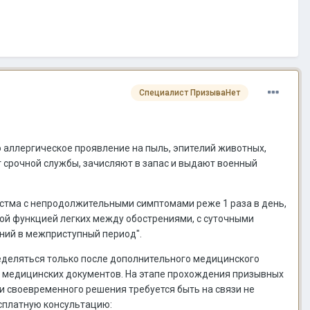
Специалист ПризываНет
о аллергическое проявление на пыль, эпителий животных,
т срочной службы, зачисляют в запас и выдают военный
стма с непродолжительными симптомами реже 1 раза в день,
ой функцией легких между обострениями, с суточными
ний в межприступный период".
ределяться только после дополнительного медицинского
и медицинских документов. На этапе прохождения призывных
и своевременного решения требуется быть на связи не
есплатную консультацию: