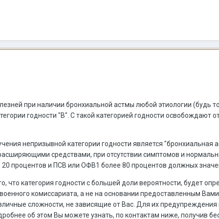
олезней при наличии бронхиальной астмы любой этиологии (будь т
егории годности "В". С такой категорией годности освобождают о
ения непризывной категории годности является "бронхиальная а
расширяющими средствами, при отсутствии симптомов и нормальн
20 процентов и ПСВ или ОФВ1 более 80 процентов должных значе
то, что категория годности с большей доли вероятности, будет оп
военного комиссариата, а не на основании предоставленным Вам
зличные сложности, не зависящие от Вас. Для их предупреждения 
одробнее об этом Вы можете узнать, по контактам ниже, получив б