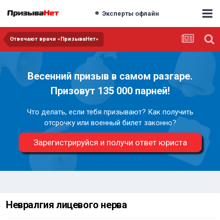
Эксперты офлайн
Отвечают врачи «ПризываНет»
Весенний призыв в самом разгаре.
Призовут 135 000 парней!
Что делать, если тебя призывают? Как получить
отсрочку или военный билет законно?
Зарегистрируйся и получи ответ юриста
Невралгия лицевого нерва