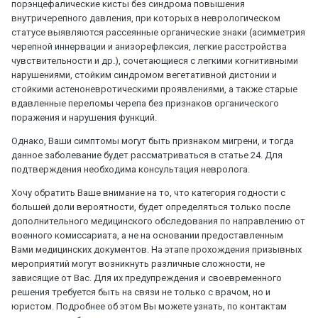
порэнцефалические кисты без синдрома повышения
внутричерепного давления, при которых в неврологическом
статусе выявляются рассеянные органические знаки (асимметрия
черепной иннервации и анизорефлексия, легкие расстройства
чувствительности и др.), сочетающиеся с легкими когнитивными
нарушениями, стойким синдромом вегетативной дистонии и
стойкими астеноневротическими проявлениями, а также старые
вдавленные переломы черепа без признаков органического
поражения и нарушения функций.
Однако, Ваши симптомы могут быть признаком мигрени, и тогда
данное заболевание будет рассматриваться в статье 24. Для
подтверждения необходима консультация невролога.
Хочу обратить Ваше внимание на то, что категория годности с
большей доли вероятности, будет определяться только после
дополнительного медицинского обследования по направлению от
военного комиссариата, а не на основании предоставленным
Вами медицинских документов. На этапе прохождения призывных
мероприятий могут возникнуть различные сложности, не
зависящие от Вас. Для их предупреждения и своевременного
решения требуется быть на связи не только с врачом, но и
юристом. Подробнее об этом Вы можете узнать, по контактам