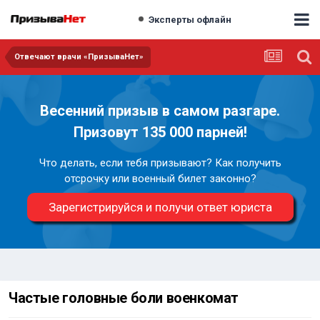
Эксперты офлайн
Отвечают врачи «ПризываНет»
Весенний призыв в самом разгаре.
Призовут 135 000 парней!
Что делать, если тебя призывают? Как получить
отсрочку или военный билет законно?
Зарегистрируйся и получи ответ юриста
Частые головные боли военкомат