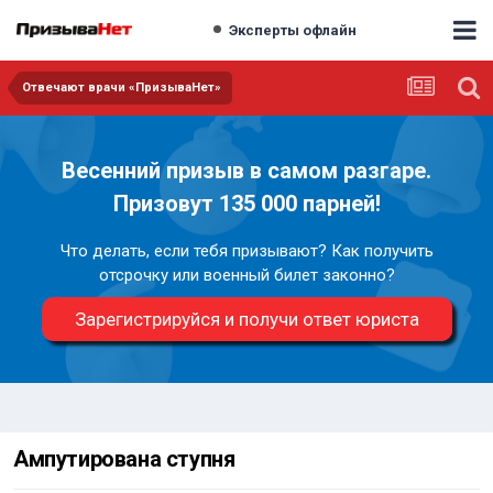
Эксперты офлайн
Отвечают врачи «ПризываНет»
Весенний призыв в самом разгаре.
Призовут 135 000 парней!
Что делать, если тебя призывают? Как получить
отсрочку или военный билет законно?
Зарегистрируйся и получи ответ юриста
Ампутирована ступня