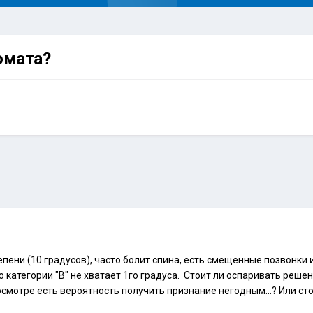
омата?
тепени (10 градусов), часто болит спина, есть смещенные позвонк
до категории "В" не хватает 1го градуса. Стоит ли оспаривать реше
смотре есть вероятность получить признание негодным...? Или сто