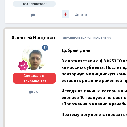
Пользователь
Цитата
1
Алексей Ващенко
Опубликовано:
20 июня 2023
Добрый день
В соответствии с ФЗ №53 “О 
комиссию субъекта. После по
повторную медицинскую комис
Специалист
оставить решение районной п
ПризываНет
Исходя из данных, которые вы
251
сколиоз 10 градусов не дает о
«Положения о военно-врачебно
Поэтому могу констатировать