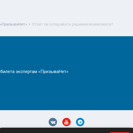
 «ПризываНет»
Стоит ли оспаривать решение военкомата?
 билета экспертам «ПризываНет»