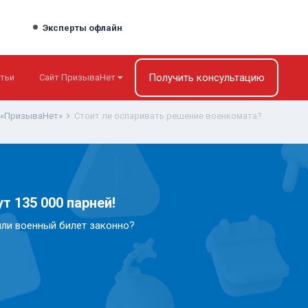
Эксперты офлайн
Получить консультацию
тьи
Сайт ПризываНет
 «ПризываНет»
Стоит ли оспаривать решение военкомата?
т 135 000 парней!
или военный билет законно?