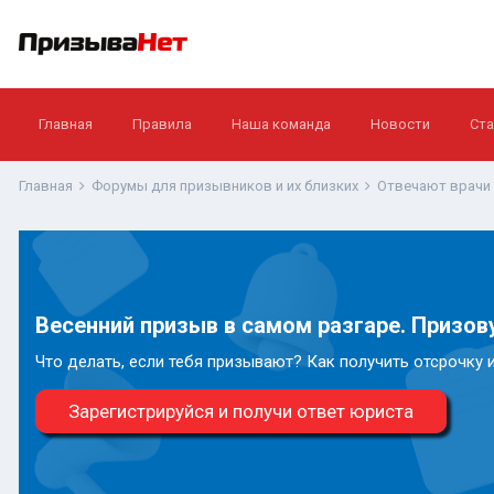
Главная
Правила
Наша команда
Новости
Ста
Главная
Форумы для призывников и их близких
Отвечают врачи
Весенний призыв в самом разгаре. Призову
Что делать, если тебя призывают? Как получить отсрочку 
Зарегистрируйся и получи ответ юриста