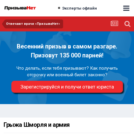
Эксперты офлайн
Отвечают врачи «ПризываНет»
Весенний призыв в самом разгаре.
Призовут 135 000 парней!
Что делать, если тебя призывают? Как получить
отсрочку или военный билет законно?
Зарегистрируйся и получи ответ юриста
Грыжа Шморля и армия