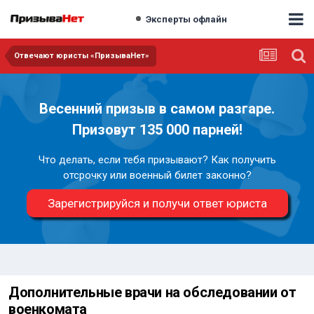
Эксперты офлайн
Отвечают юристы «ПризываНет»
Весенний призыв в самом разгаре.
Призовут 135 000 парней!
Что делать, если тебя призывают? Как получить
отсрочку или военный билет законно?
Зарегистрируйся и получи ответ юриста
Дополнительные врачи на обследовании от
военкомата