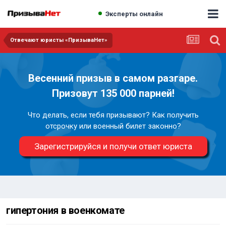
Эксперты онлайн
Отвечают юристы «ПризываНет»
Весенний призыв в самом разгаре.
Призовут 135 000 парней!
Что делать, если тебя призывают? Как получить
отсрочку или военный билет законно?
Зарегистрируйся и получи ответ юриста
гипертония в военкомате