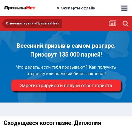
Эксперты офлайн
Отвечают врачи «ПризываНет»
Весенний призыв в самом разгаре.
Призовут 135 000 парней!
Что делать, если тебя призывают? Как получить
отсрочку или военный билет законно?
Зарегистрируйся и получи ответ юриста
Сходящееся косоглазие. Диплопия