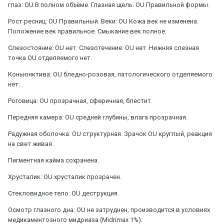
глаз: OU В полном объёме. Глазная щель: OU Правильной формы.
Рост ресниц: OU Правильный. Веки: OU Кожа век не изменена.
Положение век правильное. Смыкание век полное.
Слезостояние: OU нет. Слезотечение: OU нет. Нижняя слезная
точка OU отделяемого нет.
Коньюнктива: OU бледно-розовая, патологического отделяемого
нет.
Роговица: OU прозрачная, сферичная, блестит.
Передняя камера: OU средней глубины, влага прозрачная.
Радужная оболочка: OU структурная. Зрачок OU круглый, реакция
на свет живая.
Пигментная кайма сохранена.
Хрусталик: OU хрусталик прозрачен.
Стекловидное тело: OU деструкция.
Осмотр глазного дна: OU не затруднен, производится в условиях
медикаментозного мидриаза (Midrimax 1%).