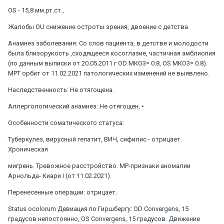
OS - 15,8 мм.рт.ст.,
Жалобы OU снижение остроты зрения, двоение с детства.
Анамнез заболевания: Со слов пациента, в детстве и молодости
была близорукость ,сходящееся косоглазие, частичная амблиопия
(по данным выписки от 20.05.2011 г OD МКО3= 0.8, OS МКО3= 0.8).
МРТ орбит от 11.02.2021 патологических изменений не выявлено.
Наследственность: Не отягощена.
Аллергологический анамнез: Не отягощен, •
Особенности соматического статуса:
Туберкулез, вирусный гепатит, ВИЧ, сифилис - отрицает.
Хроническая
мигрень. Тревожное расстройство. МР-признаки аномалии
Арнольда- Киари І (от 11.02.2021).
Перенесенные операции: отрицает.
Status ocolorum Девиация по Гиршбергу: OD Convergens, 15
градусов непостоянно, OS Convergens, 15 градусов. Движение