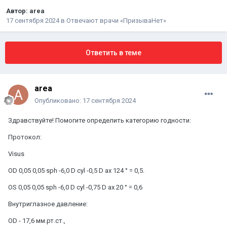
Автор:
area
17 сентября 2024
в
Отвечают врачи «ПризываНет»
Ответить в теме
area
Опубликовано:
17 сентября 2024
Здравствуйте! Помогите определить категорию годности:
Протокол:
Visus
OD 0,05 0,05 sph -6,0 D cyl -0,5 D ax 124 ° = 0,5.
OS 0,05 0,05 sph -6,0 D cyl -0,75 D ax 20 ° = 0,6
Внутриглазное давление:
OD - 17,6 мм.рт.ст.,