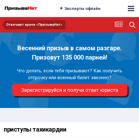
Эксперты офлайн
Отвечают врачи «ПризываНет»
Весенний призыв в самом разгаре.
Призовут 135 000 парней!
Что делать, если тебя призывают? Как получить
отсрочку или военный билет законно?
Зарегистрируйся и получи ответ юриста
приступы тахикардии