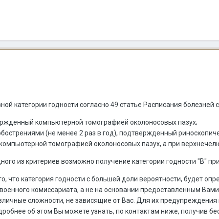
ной категории годности согласно 49 статье Расписания болезней
ержденный компьютерной томографией околоносовых пазух;
обострениями (не менее 2 раз в год), подтвержденный риноскопич
компьютерной томографией околоносовых пазух, а при верхнечелю
ого из критериев возможно получение категории годности "В" при
то, что категория годности с большей доли вероятности, будет оп
военного комиссариата, а не на основании предоставленным Вам
зличные сложности, не зависящие от Вас. Для их предупреждения 
одробнее об этом Вы можете узнать, по контактам ниже, получив б