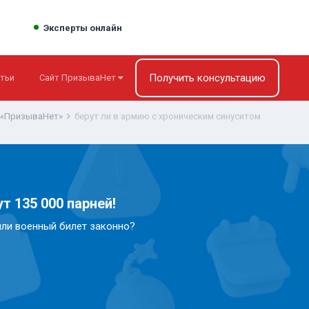
Эксперты онлайн
Получить консультацию
тьи
Сайт ПризываНет
 «ПризываНет»
берут ли в армию с хроническим синуситом
т 135 000 парней!
или военный билет законно?