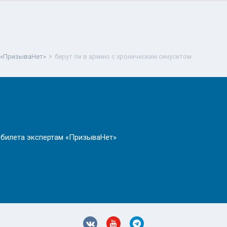
 «ПризываНет»
берут ли в армию с хроническим синуситом
 билета экспертам «ПризываНет»