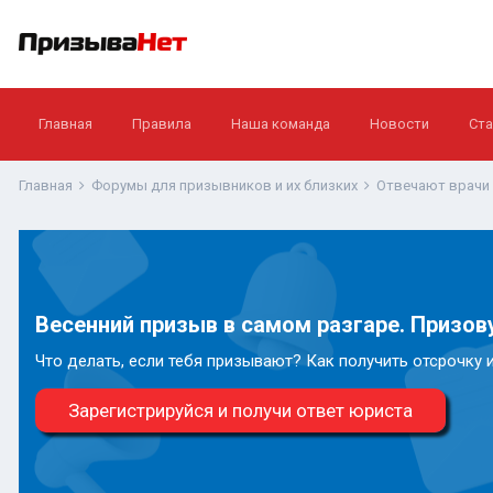
Главная
Правила
Наша команда
Новости
Ста
Главная
Форумы для призывников и их близких
Отвечают врачи
Весенний призыв в самом разгаре. Призову
Что делать, если тебя призывают? Как получить отсрочку 
Зарегистрируйся и получи ответ юриста