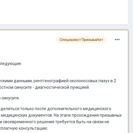
Специалист ПризываНет
 следующие:
ескими данными, рентгенографией околоносовых пазух в 2
стном синусите - диагностической пункцией.
 синусите.
ределяться только после дополнительного медицинского
и медицинских документов. На этапе прохождения призывных
и своевременного решения требуется быть на связи не
есплатную консультацию: