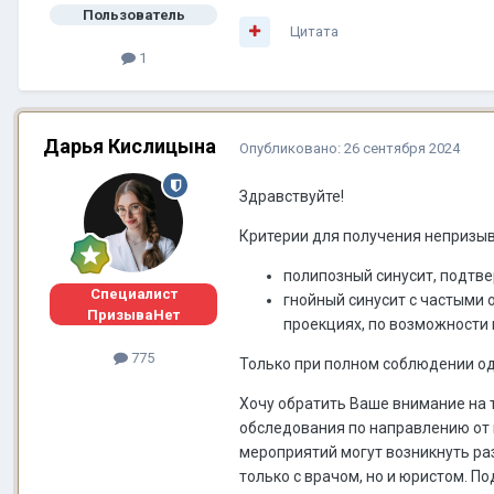
Пользователь
Цитата
1
Дарья Кислицына
Опубликовано:
26 сентября 2024
Здравствуйте!
Критерии для получения непризыв
полипозный синусит, подтв
Специалист
гнойный синусит с частыми 
ПризываНет
проекциях, по возможности 
775
Только при полном соблюдении одн
Хочу обратить Ваше внимание на 
обследования по направлению от 
мероприятий могут возникнуть ра
только с врачом, но и юристом. П