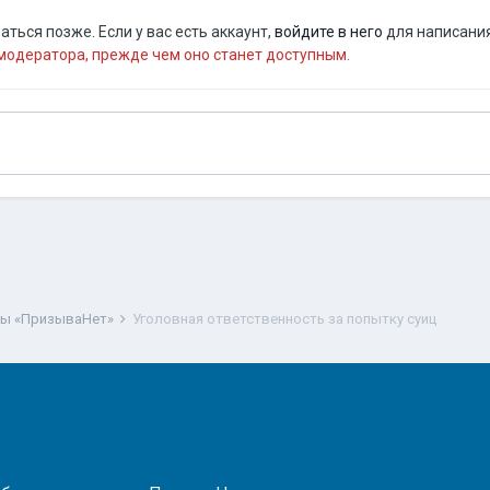
ться позже. Если у вас есть аккаунт,
войдите в него
для написания
одератора, прежде чем оно станет доступным.
ты «ПризываНет»
Уголовная ответственность за попытку суиц