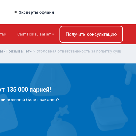
Эксперты офлайн
Получить консультацию
тьи
Сайт ПризываНет
ты «ПризываНет»
Уголовная ответственность за попытку суиц
т 135 000 парней!
или военный билет законно?