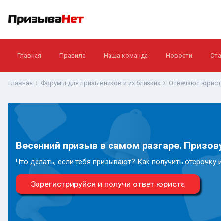
Главная
Правила
Наша команда
Новости
Ста
Главная
Форумы для призывников и их близких
Отвечают юрис
Весенний призыв в самом разгаре. Призову
Что делать, если тебя призывают? Как получить отсрочку 
Зарегистрируйся и получи ответ юриста