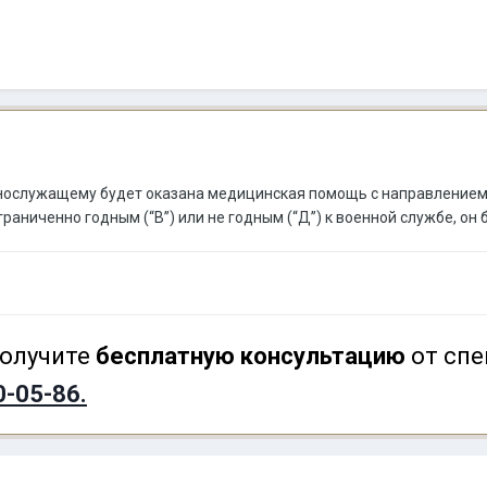
ннослужащему будет оказана медицинская помощь с направлением 
аниченно годным (“В”) или не годным (“Д”) к военной службе, он 
олучите
бесплатную консультацию
от спе
0-05-86.