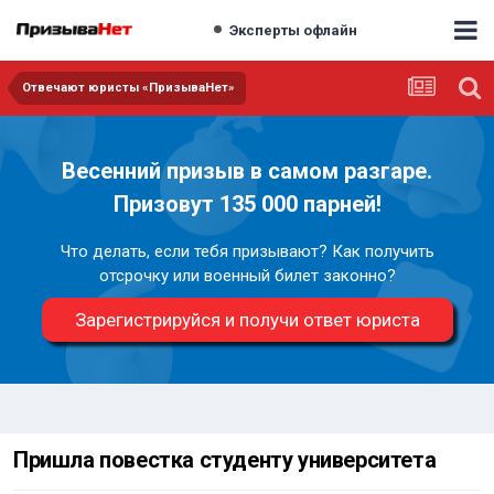
Эксперты офлайн
Отвечают юристы «ПризываНет»
Весенний призыв в самом разгаре.
Призовут 135 000 парней!
Что делать, если тебя призывают? Как получить
отсрочку или военный билет законно?
Зарегистрируйся и получи ответ юриста
Пришла повестка студенту университета