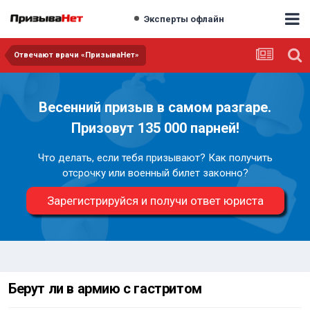
Эксперты офлайн
Отвечают врачи «ПризываНет»
Весенний призыв в самом разгаре.
Призовут 135 000 парней!
Что делать, если тебя призывают? Как получить
отсрочку или военный билет законно?
Зарегистрируйся и получи ответ юриста
Берут ли в армию с гастритом