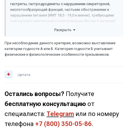
гастриты, гастродуодениты с нарушением секреторной,
кислотообразующей функций, частыми обострениями и
нарушением питания (ИМТ 18,5 - 19,0 и менее), требующими
повторной и длительной госпитализации (более 2 месяцев)
при безуспешном лечении в стационарных условиях;
Раскрыть
При несоблюдении данного критерия, возможно выставление
категории годности А или Б. Категория годности Б учитывает
физические и физиологические особенности призывников.
Цитата
Остались вопросы?
Получите
бесплатную консультацию
от
специалиста:
Telegram
или по номеру
телефона
+7 (800) 350-05-86
.