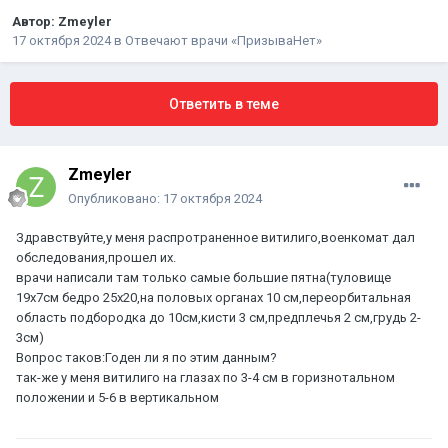
Автор:
Zmeyler
17 октября 2024
в
Отвечают врачи «ПризываНет»
Ответить в теме
Zmeyler
Опубликовано:
17 октября 2024
Здравствуйте,у меня распротраненное витилиго,военкомат дал
обследования,прошел их.
врачи написали там только самые большие пятна(туловище
19х7см бедро 25х20,на половых органах 10 см,переорбитальная
область подбородка до 10см,кисти 3 см,предплечья 2 см,грудь 2-
3см)
Вопрос таков:Годен ли я по этим данным?
так-же у меня витилиго на глазах по 3-4 см в горизнотальном
положении и 5-6 в вертикальном