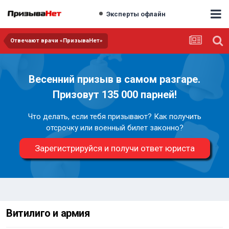
Эксперты офлайн
Отвечают врачи «ПризываНет»
Весенний призыв в самом разгаре.
Призовут 135 000 парней!
Что делать, если тебя призывают? Как получить
отсрочку или военный билет законно?
Зарегистрируйся и получи ответ юриста
Витилиго и армия