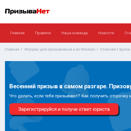
Главная
Правила
Наша команда
Новости
Ста
Главная
Форумы для призывников и их близких
Отвечают врачи
Весенний призыв в самом разгаре. Призову
Что делать, если тебя призывают? Как получить отсрочку 
Зарегистрируйся и получи ответ юриста