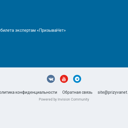
 билета экспертам «ПризываНет»
олитика конфиденциальности
Обратная связь
site@prizyvanet.
Powered by Invision Community