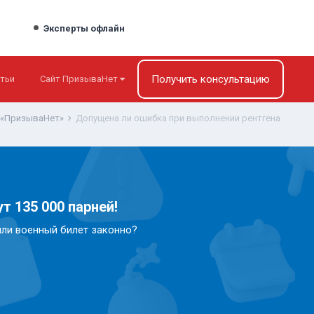
Эксперты офлайн
Получить консультацию
тьи
Сайт ПризываНет
 «ПризываНет»
Допущена ли ошибка при выполнении рентгена
т 135 000 парней!
или военный билет законно?