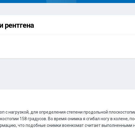
и рентгена
топ с нагрузкой, для определения степени продольной плоскостопи
скостопии 158 градусов. Во время снимка я сгибал ногу в колене, 
ормацию, что подобные снимки военкомат считает выполненными н