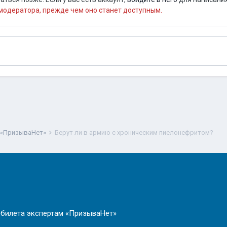
одератора, прежде чем оно станет доступным.
 «ПризываНет»
Берут ли в армию с хроническим пиелонефритом?
 билета экспертам «ПризываНет»