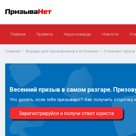
Главная
Правила
Наша команда
Новости
Ста
Главная
Форумы для призывников и их близких
Отвечают врачи
Весенний призыв в самом разгаре. Призову
Что делать, если тебя призывают? Как получить отсрочку 
Зарегистрируйся и получи ответ юриста