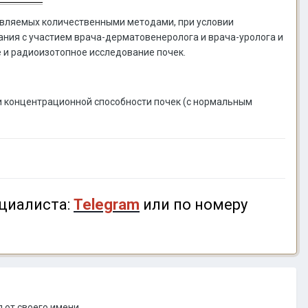
ыявляемых количественными методами, при условии
ния с участием врача-дерматовенеролога и врача-уролога и
 и радиоизотопное исследование почек.
и концентрационной способности почек (с нормальным
циалиста:
Telegram
или по номеру
 от своего имени.