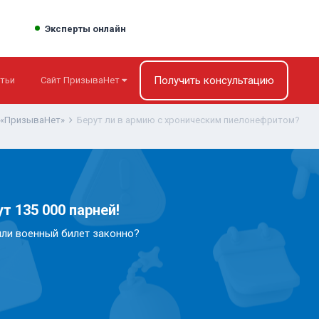
Эксперты онлайн
Получить консультацию
тьи
Сайт ПризываНет
 «ПризываНет»
Берут ли в армию с хроническим пиелонефритом?
т 135 000 парней!
или военный билет законно?