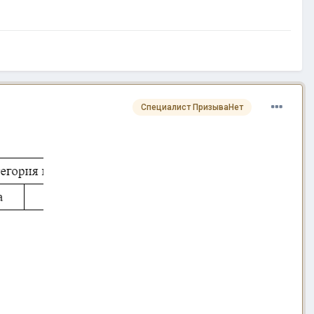
Специалист ПризываНет