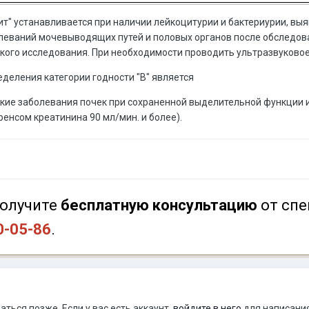
т" устанавливается при наличии лейкоцитурии и бактериурии, в
еваний мочевыводящих путей и половых органов после обследова
кого исследования. При необходимости проводить ультразвуковое
деления категории годности "В" является
кие заболевания почек при сохраненной выделительной функции 
ренсом креатинина 90 мл/мин. и более).
олучите
бесплатную консультацию
от спе
0-05-86
.
ться позже. Если у вас есть аккаунт,
войдите в него
для написания