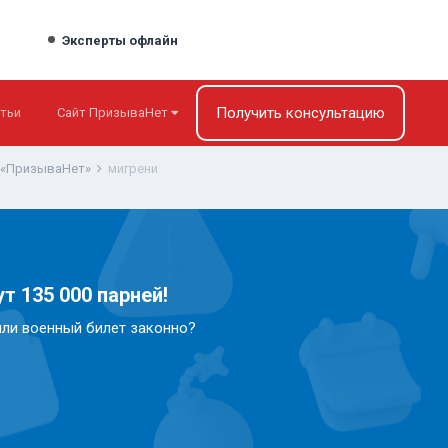
Эксперты офлайн
Получить консультацию
тьи
Сайт ПризываНет
 «ПризываНет»
мигрени
т 135 000 парней!
или военный билет законно?