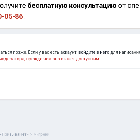
олучите
бесплатную консультацию
от спе
0-05-86
.
ться позже. Если у вас есть аккаунт,
войдите в него
для написания
одератора, прежде чем оно станет доступным.
 «ПризываНет»
мигрени