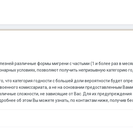
лезней различные формы мигрени с частыми (1 и более раз в месяц
нарных условиях, позволяют получить непризывную категорию год
то, что категория годности с большей доли вероятности будет оп
военного комиссариата, а не на основании предоставленным Вам
зличные сложности, не зависящие от Вас. Для их предупреждения 
одробнее об этом Вы можете узнать, по контактам ниже, получив б