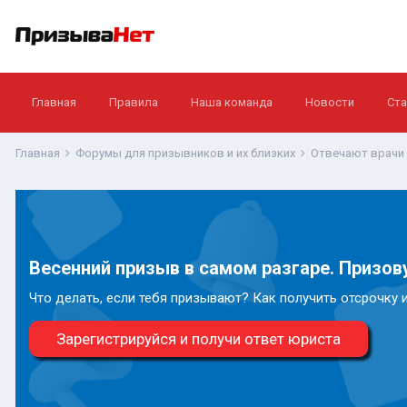
Главная
Правила
Наша команда
Новости
Ста
Главная
Форумы для призывников и их близких
Отвечают врачи
Весенний призыв в самом разгаре. Призову
Что делать, если тебя призывают? Как получить отсрочку 
Зарегистрируйся и получи ответ юриста