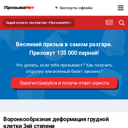
Эксперты офлайн
Задай вопрос экспертам «ПризываНет»
Весенний призыв в самом разгаре.
Призовут 135 000 парней!
Что делать, если тебя призывают? Как получить
отсрочку или военный билет законно?
Зарегистрируйся и получи ответ юриста
Воронкообразная деформация грудной
клетки 3ей степени