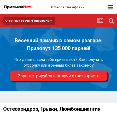
Эксперты офлайн
Отвечают врачи «ПризываНет»
Весенний призыв в самом разгаре.
Призовут 135 000 парней!
Что делать, если тебя призывают? Как получить
отсрочку или военный билет законно?
Зарегистрируйся и получи ответ юриста
Остеохондроз, Грыжи, Люмбоишиалгия