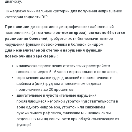
диагнозу.
Ниже укажу минимальные критерии для получения непризывной
категории годности "В":
При наличии
дегенеративно-дистрофических заболеваний
позвоночника (в том числе
остеохондроза
),
согласно 66 статье
расписания болезней
, требуется хотя-бы незначительное
нарушения функций позвоночника и болевой синдром.
Для незначительной степени нарушения функций
позвоночника характерны:
клинические проявления статических расстройств
возникают через 5 - 6 часов вертикального положения;
ограничение амплитуды движений в позвоночнике в
шейном и (или) грудном и поясничном отделах
позвоночника до 20 процентов;
двигательные и чувствительные нарушения,
проявляющиеся неполной утратой чувствительности в
зоне одного невромера, утратой или снижением
сухожильного рефлекса, снижение мышечной силы
отдельных мышц конечности при общей компенсации их
функций.