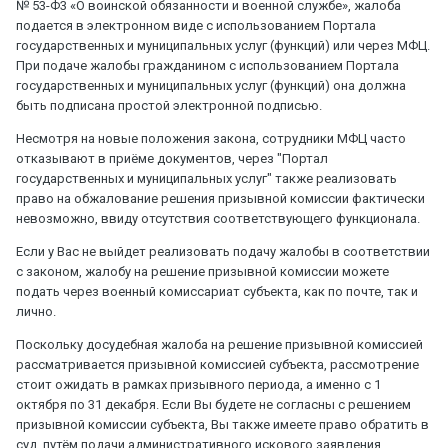
№ 53-Ф3 «О воинской обязанности и военной службе», жалоба
подается в электронном виде с использованием Портала
государственных и муниципальных услуг (функций) или через МФЦ.
При подаче жалобы гражданином с использованием Портала
государственных и муниципальных услуг (функций) она должна
быть подписана простой электронной подписью.
Несмотря на новые положения закона, сотрудники МФЦ часто
отказывают в приёме документов, через "Портал
государственных и муниципальных услуг" также реализовать
право на обжалование решения призывной комиссии фактически
невозможно, ввиду отсутствия соответствующего функционала.
Если у Вас не выйдет реализовать подачу жалобы в соответствии
с законом, жалобу на решение призывной комиссии можете
подать через военный комиссариат субъекта, как по почте, так и
лично.
Поскольку досудебная жалоба на решение призывной комиссией
рассматривается призывной комиссией субъекта, рассмотрение
стоит ожидать в рамках призывного периода, а именно с 1
октября по 31 декабря. Если Вы будете не согласны с решением
призывной комиссии субъекта, Вы также имеете право обратить в
суд, путём подачи административного искового заявления.