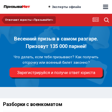
Эксперты офлайн
Отвечают юристы «ПризываНет»
Весенний призыв в самом разгаре.
Призовут 135 000 парней!
Что делать, если тебя призывают? Как получить
отсрочку или военный билет законно?
Зарегистрируйся и получи ответ юриста
Разборки с военкоматом