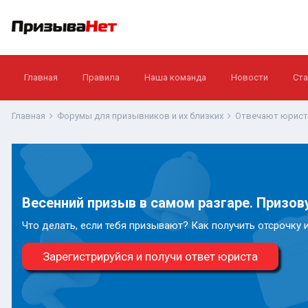
Главная
Правила
Наша команда
Новости
Ста
Главная
Форумы для призывников и их близких
Отвечают юрис
Весенний призыв в самом разгаре. Призову
Что делать, если тебя призывают? Как получить отсрочку 
Зарегистрируйся и получи ответ юриста