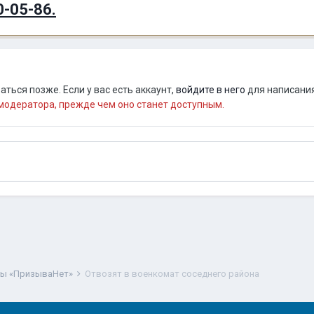
0-05-86.
ться позже. Если у вас есть аккаунт,
войдите в него
для написания
одератора, прежде чем оно станет доступным.
ты «ПризываНет»
Отвозят в военкомат соседнего района