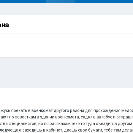
она
кажусь поехать в военкомат другого района для прохождения мед
ают по повесткам в здании военкомата, садят в автобус и отправ
ва специалистов, но по рассказам тех кто туда съездил, в другом в
следующая: заходишь в кабинет, даешь свои бумаги, тебе там делаю