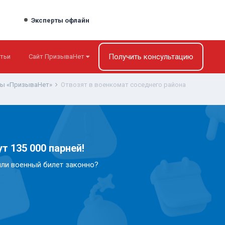
Эксперты офлайн
Получить консультацию
тьи
Сайт ПризываНет
ты «ПризываНет»
Отвозят в военкомат соседнего района
т 135 000 парней!
или военный билет законно?