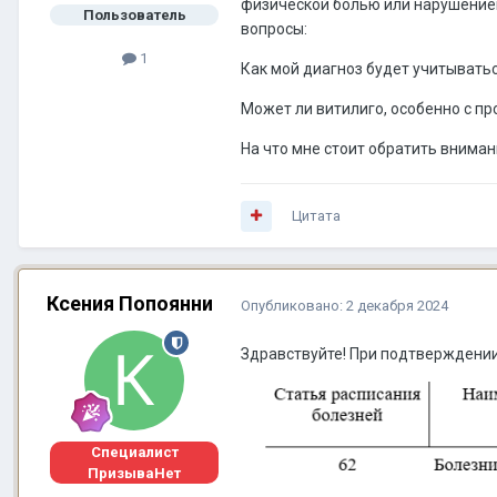
физической болью или нарушением
Пользователь
вопросы:
1
Как мой диагноз будет учитывать
Может ли витилиго, особенно с 
На что мне стоит обратить внима
Цитата
Ксения Попоянни
Опубликовано:
2 декабря 2024
Здравствуйте! При подтверждении
Специалист
ПризываНет