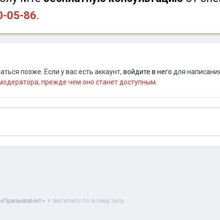
0-05-86
.
ться позже. Если у вас есть аккаунт,
войдите в него
для написания
одератора, прежде чем оно станет доступным.
 «ПризываНет»
витилиго по всему телу