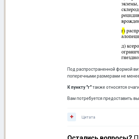
Под распространенной формой вит
поперечными размерами не менее
К пункту "г"
также относятся очаги
Вам потребуется предоставить вы
Цитата
Остались вопросы?
П