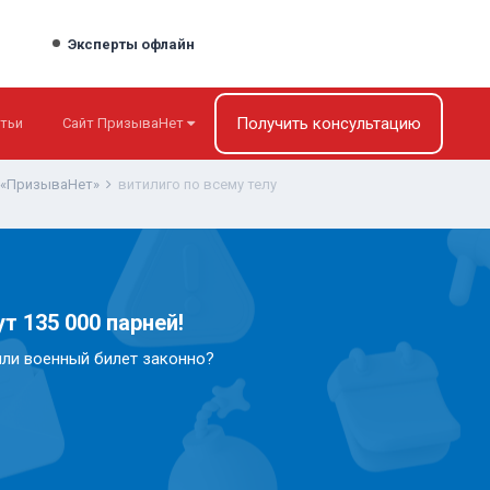
Эксперты офлайн
Получить консультацию
тьи
Сайт ПризываНет
 «ПризываНет»
витилиго по всему телу
т 135 000 парней!
или военный билет законно?