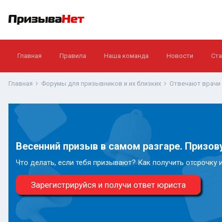
Главная
Правила
Наша команда
Новости
Ста
Главная
Форумы для призывников и их близких
Отвечают врачи
Весенний призыв в самом разгаре. Призову
Что делать, если тебя призывают? Как получить отсрочку 
Зарегистрируйся и получи ответ юриста