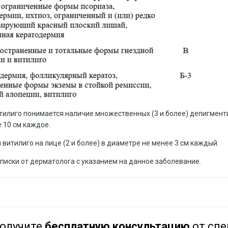
илиго понимается наличие множественных (3 и более) депигмент
 10 см каждое.
 витилиго на лице (2 и более) в диаметре не менее 3 см каждый.
писки от дерматолога с указанием на данное заболевание.
олучите
бесплатную консультацию
от спе