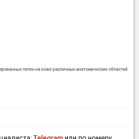
ированных пятен на коже различных анатомических областей
циалиста:
Telegram
или по номеру