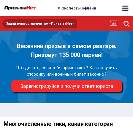
Эксперты офлайн
Задай вопрос экспертам «ПризываНет»
Весенний призыв в самом разгаре.
Призовут 135 000 парней!
Что делать, если тебя призывают? Как получить
отсрочку или военный билет законно?
Зарегистрируйся и получи ответ юриста
Многочисленные тики, какая категория