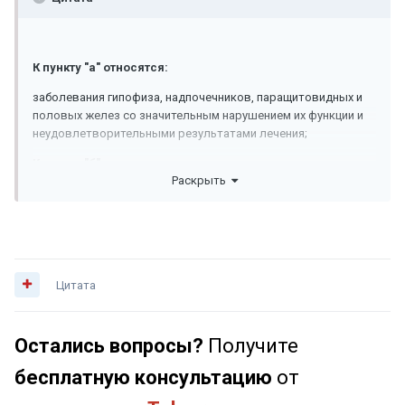
К пункту "а" относятся:
заболевания гипофиза, надпочечников, паращитовидных и
половых желез со значительным нарушением их функции и
неудовлетворительными результатами лечения;
К пункту "б" относятся:
Раскрыть
заболевания гипофиза, надпочечников, паращитовидных и
половых желез при компенсации функции органа
заместительной терапией;
К пункту "в" относятся:
Цитата
гипотиреоз субклинический, в том числе медикаментозно
компенсированный;
Остались вопросы?
Получите
бесплатную консультацию
от