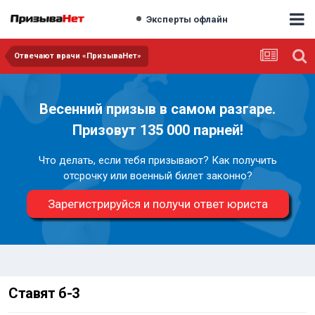
Эксперты офлайн
Отвечают врачи «ПризываНет»
Весенний призыв в самом разгаре.
Призовут 135 000 парней!
Что делать, если тебя призывают? Как получить
отсрочку или военный билет законно?
Зарегистрируйся и получи ответ юриста
Ставят б-3