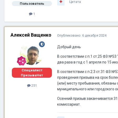
Цитата
Пользователь
1
Алексей Ващенко
Опубликовано:
6 декабря 2024
Добрый день
В соответствии с п.1 ст.25 ФЗ №5
два раза в год с 1 апреля по 15 
Специалист
В соответствии с п.2.3 ст.31 ФЗ 
ПризываНет
проведения призыва на срок боле
(или) месту пребывания, обязаны
251
муниципального или городского о
Осенний призыв заканчивается 31 
комиссариат.