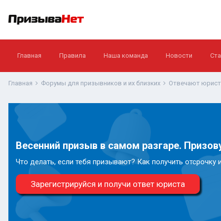
Главная
Правила
Наша команда
Новости
Ста
Главная
Форумы для призывников и их близких
Отвечают юрис
Весенний призыв в самом разгаре. Призову
Что делать, если тебя призывают? Как получить отсрочку 
Зарегистрируйся и получи ответ юриста