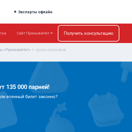
Эксперты офлайн
Получить консультацию
тьи
Сайт ПризываНет
ты «ПризываНет»
сроки призывов
т 135 000 парней!
или военный билет законно?