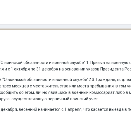
3 “О воинской обязанности и военной службе” 1. Призыв на военну
июля и с 1 октября по 31 декабря на основании указов Президента 
№53 “О воинской обязанности и военной службе”2.3. Граждане, по
е трех месяцев с места жительства или места пребывания, в том 
 сообщить об этом, лично явившись в военный комиссариат либо 
круга, осуществляющую первичный воинский учет.
декабря, весенний начинается с 1 апреля, что касается выезда в 