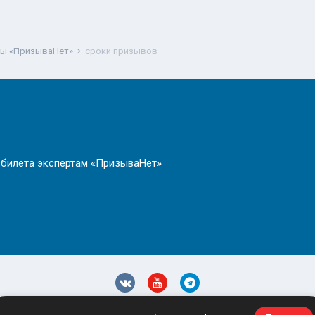
ты «ПризываНет»
сроки призывов
 билета экспертам «ПризываНет»