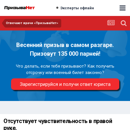
Эксперты офлайн
Отвечают врачи «ПризываНет»
Весенний призыв в самом разгаре.
Призовут 135 000 парней!
Что делать, если тебя призывают? Как получить
отсрочку или военный билет законно?
Зарегистрируйся и получи ответ юриста
Отсутствует чувствительность в правой
руке.