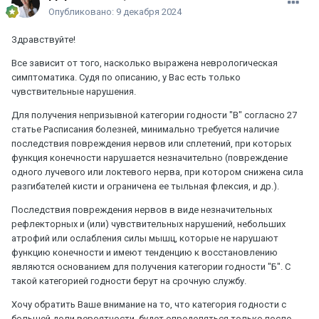
Опубликовано:
9 декабря 2024
Здравствуйте!
Все зависит от того, насколько выражена неврологическая
симптоматика. Судя по описанию, у Вас есть только
чувствительные нарушения.
Для получения непризывной категории годности "В" согласно 27
статье Расписания болезней, минимально требуется наличие
последствия повреждения нервов или сплетений, при которых
функция конечности нарушается незначительно (повреждение
одного лучевого или локтевого нерва, при котором снижена сила
разгибателей кисти и ограничена ее тыльная флексия, и др.).
Последствия повреждения нервов в виде незначительных
рефлекторных и (или) чувствительных нарушений, небольших
атрофий или ослабления силы мышц, которые не нарушают
функцию конечности и имеют тенденцию к восстановлению
являются основанием для получения категории годности "Б". С
такой категорией годности берут на срочную службу.
Хочу обратить Ваше внимание на то, что категория годности с
большей доли вероятности, будет определяться только после