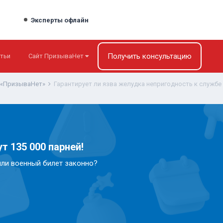
Эксперты офлайн
Получить консультацию
тьи
Сайт ПризываНет
 «ПризываНет»
Гарантирует ли язва желудка непригодность к службе
т 135 000 парней!
или военный билет законно?