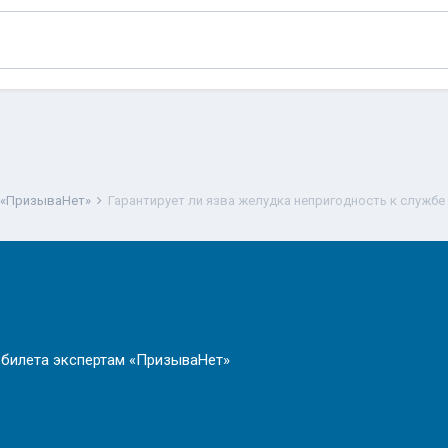
 «ПризываНет»
Гарантирует ли язва желудка непригодность к службе
 билета экспертам «ПризываНет»