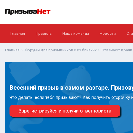
Главная
Правила
Наша команда
Новости
Ста
Главная
Форумы для призывников и их близких
Отвечают врачи
Весенний призыв в самом разгаре. Призову
Что делать, если тебя призывают? Как получить отсрочку 
Зарегистрируйся и получи ответ юриста